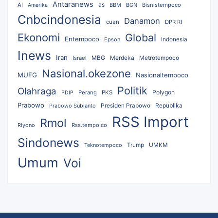
Antaranews
as
AI
BBM
BGN
Bisnistempoco
Amerika
Cnbcindonesia
Danamon
cuan
DPR RI
Ekonomi
Global
Entempoco
Epson
Indonesia
Inews
Iran
MBG
Merdeka
Israel
Metrotempoco
Nasional.okezone
MUFG
Nasionaltempoco
Politik
Olahraga
Polygon
Perang
PKS
PDIP
Prabowo
Republika
Prabowo Subianto
Presiden Prabowo
RSS Import
Rmol
Riyono
Rss.tempo.co
Sindonews
UMKM
Teknotempoco
Trump
Umum
Voi