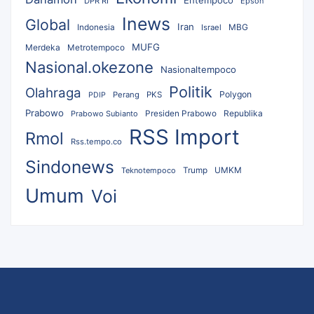
Entempoco
DPR RI
Epson
Inews
Global
Iran
MBG
Indonesia
Israel
MUFG
Merdeka
Metrotempoco
Nasional.okezone
Nasionaltempoco
Politik
Olahraga
Polygon
Perang
PKS
PDIP
Prabowo
Republika
Prabowo Subianto
Presiden Prabowo
RSS Import
Rmol
Rss.tempo.co
Sindonews
UMKM
Teknotempoco
Trump
Umum
Voi