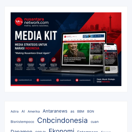
Antaranews
as
AI
BBM
BGN
Adira
Amerika
Cnbcindonesia
Bisnistempoco
cuan
Ekonomi
Danamon