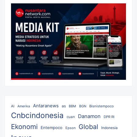
Antaranews
as
AI
BBM
BGN
Bisnistempoco
Amerika
Cnbcindonesia
Danamon
cuan
DPR RI
Ekonomi
Global
Entempoco
Epson
Indonesia