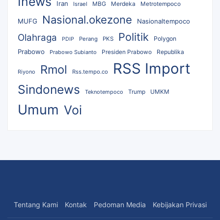
Inews
Iran
MBG
Merdeka
Israel
Metrotempoco
Nasional.okezone
MUFG
Nasionaltempoco
Politik
Olahraga
Polygon
Perang
PKS
PDIP
Prabowo
Republika
Prabowo Subianto
Presiden Prabowo
RSS Import
Rmol
Riyono
Rss.tempo.co
Sindonews
UMKM
Teknotempoco
Trump
Umum
Voi
Tentang Kami
Kontak
Pedoman Media
Kebijakan Privasi