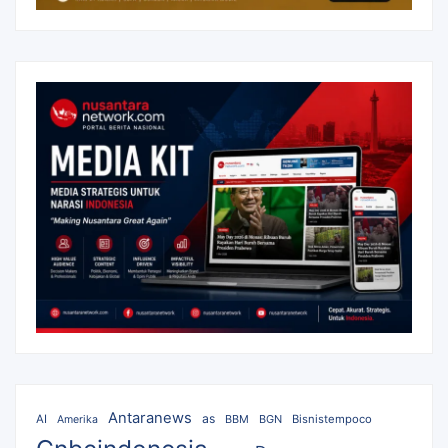
Antaranews
as
AI
BBM
BGN
Bisnistempoco
Amerika