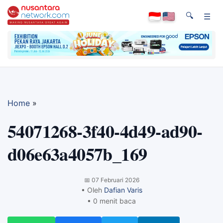
🔍
☰
Home
»
54071268-3f40-4d49-ad90-
d06e63a4057b_169
📅
07 Februari 2026
• Oleh
Dafian Varis
• 0 menit baca