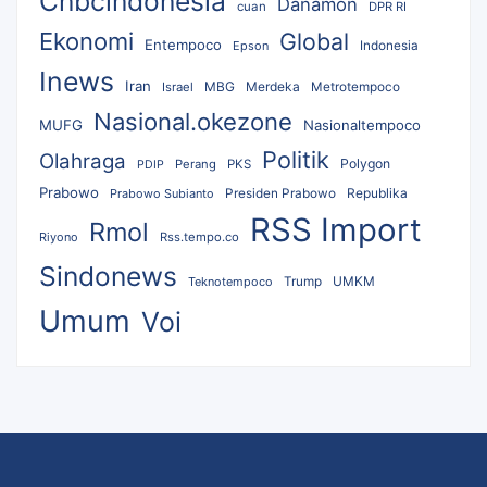
Cnbcindonesia
Danamon
cuan
DPR RI
Ekonomi
Global
Entempoco
Epson
Indonesia
Inews
Iran
MBG
Merdeka
Israel
Metrotempoco
Nasional.okezone
MUFG
Nasionaltempoco
Politik
Olahraga
Polygon
Perang
PKS
PDIP
Prabowo
Republika
Prabowo Subianto
Presiden Prabowo
RSS Import
Rmol
Riyono
Rss.tempo.co
Sindonews
UMKM
Teknotempoco
Trump
Umum
Voi