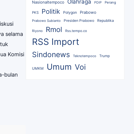
Olahraga
Nasionaltempoco
Perang
PDIP
Politik
Prabowo
Polygon
PKS
Republika
Prabowo Subianto
Presiden Prabowo
skusi
Rmol
Riyono
Rss.tempo.co
ya selama
RSS Import
tuk
Sindonews
tua Komisi
Teknotempoco
Trump
Umum
Voi
UMKM
a-bulan