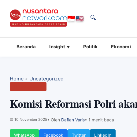
🔍
Beranda
Insight
Politik
Ekonomi
Home
»
Uncategorized
Uncategorized
Komisi Reformasi Polri ak
📅
10 November 2025
• Oleh
Dafian Varis
• 1 menit baca
WhatsApp
Facebook
Twitter
LinkedIn