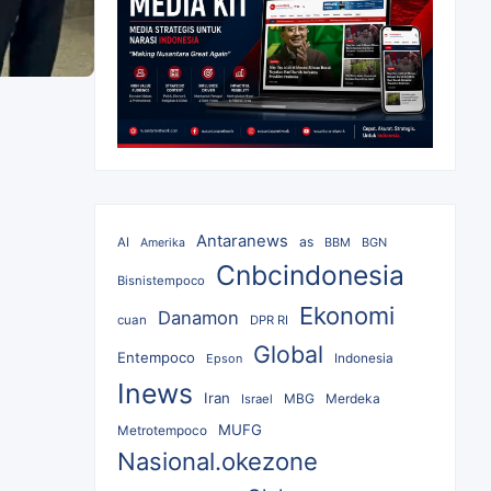
Antaranews
as
AI
BBM
BGN
Amerika
Cnbcindonesia
Bisnistempoco
Ekonomi
Danamon
cuan
DPR RI
Global
Entempoco
Epson
Indonesia
Inews
Iran
MBG
Merdeka
Israel
MUFG
Metrotempoco
Nasional.okezone