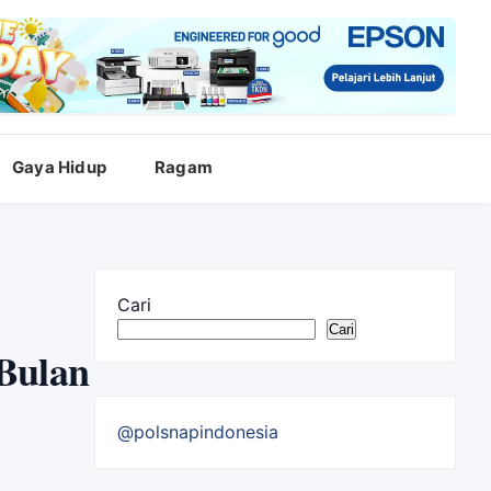
Gaya Hidup
Ragam
Cari
Cari
 Bulan
@polsnapindonesia