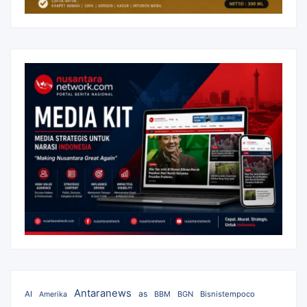
Antaranews
as
AI
BBM
BGN
Bisnistempoco
Amerika