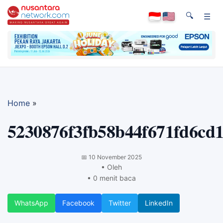
🔍
☰
Home
»
5230876f3fb58b44f671fd6cd
📅
10 November 2025
• Oleh
• 0 menit baca
WhatsApp
Facebook
Twitter
LinkedIn