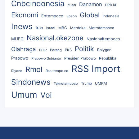
Cnbcindonesia
Danamon
cuan
DPR RI
Ekonomi
Global
Entempoco
Epson
Indonesia
Inews
Iran
MBG
Merdeka
Israel
Metrotempoco
Nasional.okezone
MUFG
Nasionaltempoco
Politik
Olahraga
Polygon
Perang
PKS
PDIP
Prabowo
Republika
Prabowo Subianto
Presiden Prabowo
RSS Import
Rmol
Riyono
Rss.tempo.co
Sindonews
UMKM
Teknotempoco
Trump
Umum
Voi