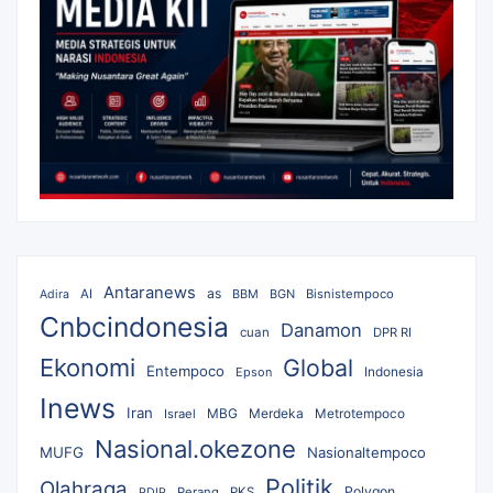
Antaranews
as
AI
BBM
BGN
Bisnistempoco
Adira
Cnbcindonesia
Danamon
cuan
DPR RI
Ekonomi
Global
Entempoco
Epson
Indonesia
Inews
Iran
MBG
Merdeka
Israel
Metrotempoco
Nasional.okezone
MUFG
Nasionaltempoco
Politik
Olahraga
Polygon
Perang
PKS
PDIP