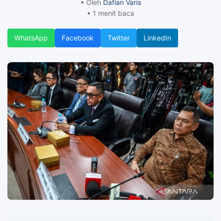
• Oleh
Dafian Varis
• 1 menit baca
WhatsApp
Facebook
Twitter
LinkedIn