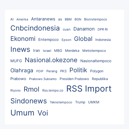
Antaranews
as
AI
BBM
BGN
Bisnistempoco
Amerika
Cnbcindonesia
Danamon
cuan
DPR RI
Ekonomi
Global
Entempoco
Epson
Indonesia
Inews
Iran
MBG
Merdeka
Israel
Metrotempoco
Nasional.okezone
MUFG
Nasionaltempoco
Politik
Olahraga
Polygon
Perang
PKS
PDIP
Prabowo
Republika
Prabowo Subianto
Presiden Prabowo
RSS Import
Rmol
Riyono
Rss.tempo.co
Sindonews
UMKM
Teknotempoco
Trump
Umum
Voi