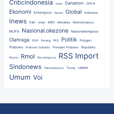
Cnbcindonesia
Danamon
cuan
DPR RI
Ekonomi
Global
Entempoco
Epson
Indonesia
Inews
Iran
MBG
Merdeka
Israel
Metrotempoco
Nasional.okezone
MUFG
Nasionaltempoco
Politik
Olahraga
Polygon
Perang
PKS
PDIP
Prabowo
Republika
Prabowo Subianto
Presiden Prabowo
RSS Import
Rmol
Riyono
Rss.tempo.co
Sindonews
UMKM
Teknotempoco
Trump
Umum
Voi