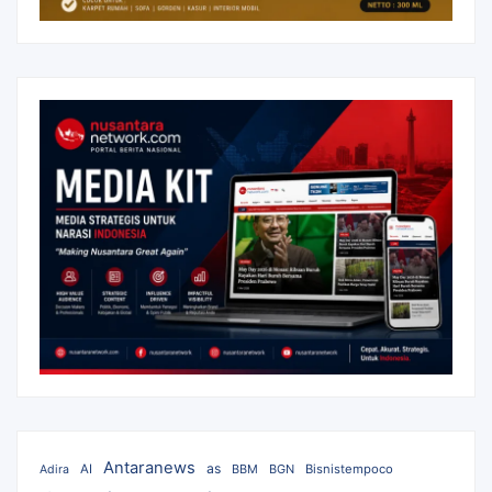
Antaranews
as
AI
BBM
BGN
Bisnistempoco
Adira