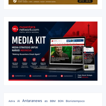
Antaranews
as
AI
BBM
BGN
Bisnistempoco
Adira