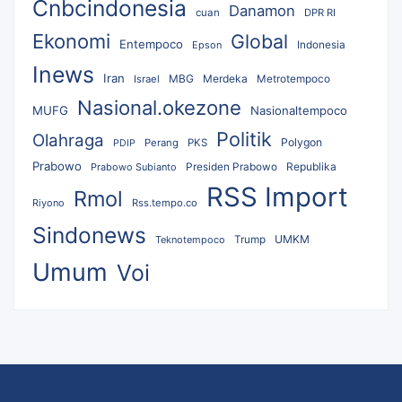
Cnbcindonesia
Danamon
cuan
DPR RI
Ekonomi
Global
Entempoco
Epson
Indonesia
Inews
Iran
MBG
Merdeka
Israel
Metrotempoco
Nasional.okezone
MUFG
Nasionaltempoco
Politik
Olahraga
Polygon
Perang
PKS
PDIP
Prabowo
Republika
Prabowo Subianto
Presiden Prabowo
RSS Import
Rmol
Riyono
Rss.tempo.co
Sindonews
UMKM
Teknotempoco
Trump
Umum
Voi