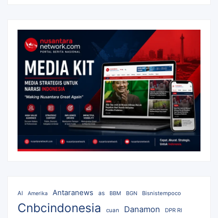
Antaranews
as
AI
BBM
BGN
Bisnistempoco
Amerika
Cnbcindonesia
Danamon
cuan
DPR RI