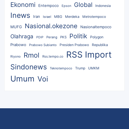
Ekonomi
Global
Entempoco
Epson
Indonesia
Inews
Iran
MBG
Merdeka
Israel
Metrotempoco
Nasional.okezone
MUFG
Nasionaltempoco
Politik
Olahraga
Polygon
Perang
PKS
PDIP
Prabowo
Republika
Prabowo Subianto
Presiden Prabowo
RSS Import
Rmol
Riyono
Rss.tempo.co
Sindonews
UMKM
Teknotempoco
Trump
Umum
Voi