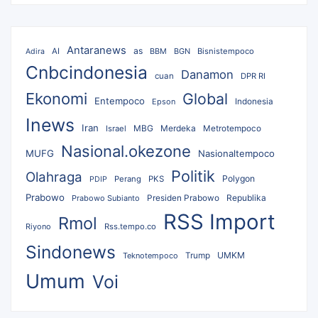
Antaranews
as
AI
BBM
BGN
Bisnistempoco
Adira
Cnbcindonesia
Danamon
cuan
DPR RI
Ekonomi
Global
Entempoco
Epson
Indonesia
Inews
Iran
MBG
Merdeka
Israel
Metrotempoco
Nasional.okezone
MUFG
Nasionaltempoco
Politik
Olahraga
Polygon
Perang
PKS
PDIP
Prabowo
Republika
Prabowo Subianto
Presiden Prabowo
RSS Import
Rmol
Riyono
Rss.tempo.co
Sindonews
UMKM
Teknotempoco
Trump
Umum
Voi