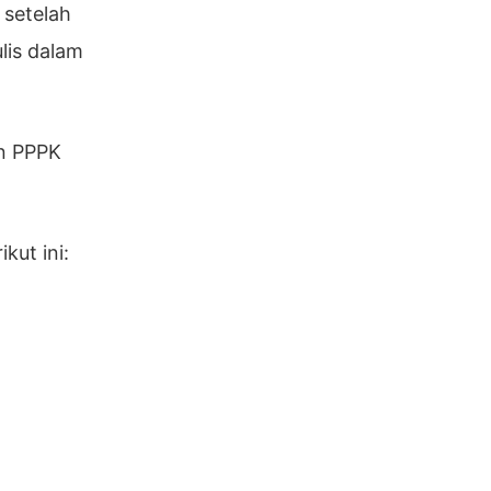
 setelah
lis dalam
n PPPK
kut ini: