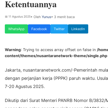
Ketentuannya
📅
11 Agustus 2025
• Oleh
Yunus
• 3 menit baca
WhatsApp
Facebook
Twitter
LinkedIn
Warning
: Trying to access array offset on false in
/home
content/themes/nusantaranetwork-theme/single.php
Jakarta, nusantaranetwork.com/-Pemerintah mul
dengan perjanjian kerja (PPPK) paruh waktu. Usul
7-20 Agustus 2025.
Dikutip dari Surat Menteri PANRB Nomor B/3832/