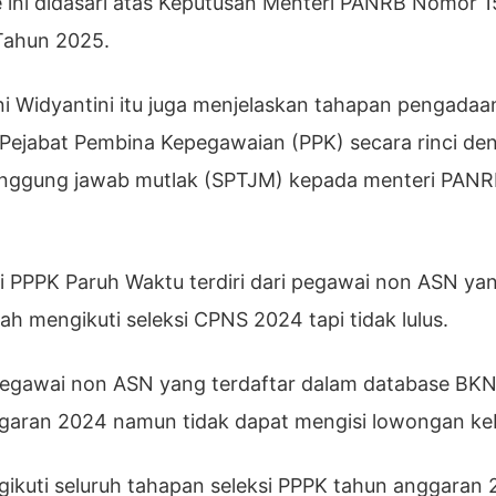
e ini didasari atas Keputusan Menteri PANRB Nomor 
Tahun 2025.
ni Widyantini itu juga menjelaskan tahapan pengada
h Pejabat Pembina Kepegawaian (PPK) secara rinci de
tanggung jawab mutlak (SPTJM) kepada menteri PANRB
di PPPK Paruh Waktu terdiri dari pegawai non ASN yan
h mengikuti seleksi CPNS 2024 tapi tidak lulus.
pegawai non ASN yang terdaftar dalam database BKN
nggaran 2024 namun tidak dapat mengisi lowongan ke
ngikuti seluruh tahapan seleksi PPPK tahun anggaran