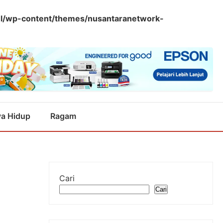
l/wp-content/themes/nusantaranetwork-
a Hidup
Ragam
Cari
Cari