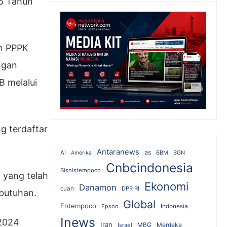
15 Tahun
an PPPK
ngan
 melalui
g terdaftar
Antaranews
as
AI
BBM
BGN
Amerika
Cnbcindonesia
Bisnistempoco
 yang telah
Ekonomi
Danamon
cuan
DPR RI
butuhan.
Global
Entempoco
Epson
Indonesia
Inews
 2024
Iran
MBG
Merdeka
Israel