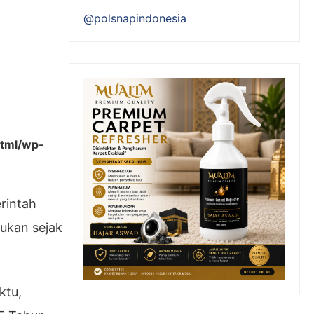
@polsnapindonesia
tml/wp-
rintah
kukan sejak
ktu,