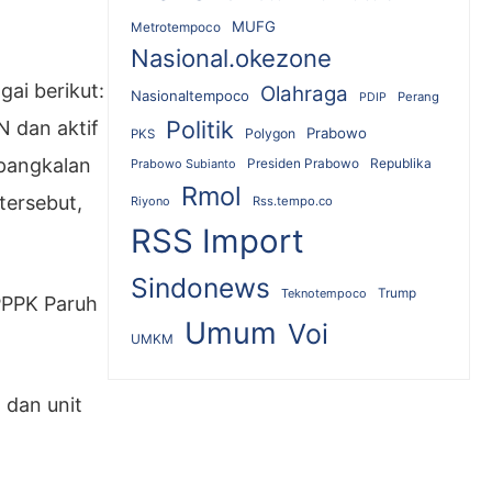
MUFG
Metrotempoco
Nasional.okezone
ai berikut:
Olahraga
Nasionaltempoco
Perang
PDIP
Politik
N dan aktif
Prabowo
Polygon
PKS
 pangkalan
Republika
Prabowo Subianto
Presiden Prabowo
Rmol
tersebut,
Riyono
Rss.tempo.co
RSS Import
Sindonews
Teknotempoco
Trump
PPPK Paruh
Umum
Voi
UMKM
 dan unit