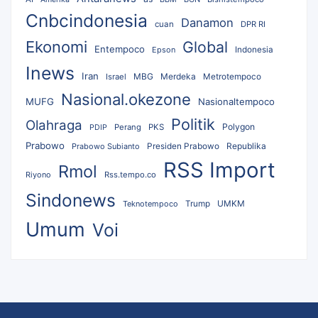
Cnbcindonesia
Danamon
cuan
DPR RI
Ekonomi
Global
Entempoco
Epson
Indonesia
Inews
Iran
MBG
Merdeka
Israel
Metrotempoco
Nasional.okezone
MUFG
Nasionaltempoco
Politik
Olahraga
Polygon
Perang
PKS
PDIP
Prabowo
Republika
Prabowo Subianto
Presiden Prabowo
RSS Import
Rmol
Riyono
Rss.tempo.co
Sindonews
UMKM
Teknotempoco
Trump
Umum
Voi