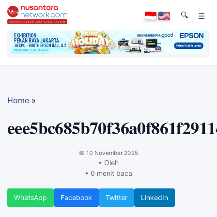
🔍
☰
Home
»
eee5bc685b70f36a0f861f291
📅
10 November 2025
• Oleh
• 0 menit baca
WhatsApp
Facebook
Twitter
LinkedIn