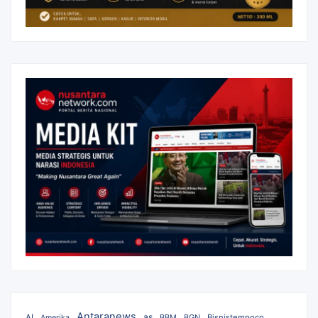
Antaranews
as
AI
BBM
BGN
Bisnistempoco
Amerika