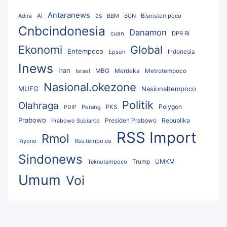
Antaranews
as
AI
BBM
BGN
Bisnistempoco
Adira
Cnbcindonesia
Danamon
cuan
DPR RI
Ekonomi
Global
Entempoco
Epson
Indonesia
Inews
Iran
MBG
Merdeka
Israel
Metrotempoco
Nasional.okezone
MUFG
Nasionaltempoco
Politik
Olahraga
Polygon
Perang
PKS
PDIP
Prabowo
Republika
Prabowo Subianto
Presiden Prabowo
RSS Import
Rmol
Riyono
Rss.tempo.co
Sindonews
UMKM
Teknotempoco
Trump
Umum
Voi