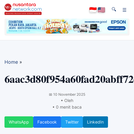
🔍
☰
Home
»
6aac3d80f954a60fad20abff7
📅
10 November 2025
• Oleh
• 0 menit baca
WhatsApp
Facebook
Twitter
LinkedIn