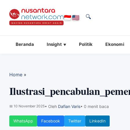
🔍
Beranda
Insight
Politik
Ekonomi
Home
»
Ilustrasi_pencabulan_peme
📅
10 November 2025
• Oleh
Dafian Varis
• 0 menit baca
WhatsApp
Facebook
Twitter
LinkedIn