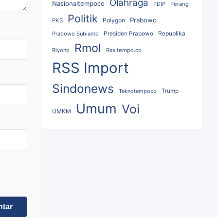
Olahraga
Nasionaltempoco
Perang
PDIP
Politik
Prabowo
Polygon
PKS
Republika
Prabowo Subianto
Presiden Prabowo
Rmol
Riyono
Rss.tempo.co
RSS Import
Sindonews
Teknotempoco
Trump
Umum
Voi
UMKM