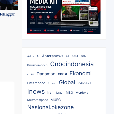
Melanggar
Antaranews
as
AI
BBM
BGN
Adira
Cnbcindonesia
Bisnistempoco
Ekonomi
Danamon
cuan
DPR RI
Global
Entempoco
Epson
Indonesia
Inews
Iran
MBG
Merdeka
Israel
MUFG
Metrotempoco
Nasional.okezone