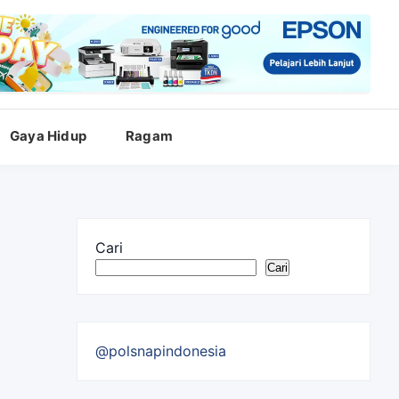
Gaya Hidup
Ragam
Cari
Cari
@polsnapindonesia