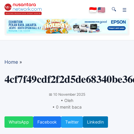
🔍
☰
Home
»
4cf7f49cdf2f2d5de68340be36
📅
10 November 2025
• Oleh
• 0 menit baca
WhatsApp
Facebook
Twitter
LinkedIn