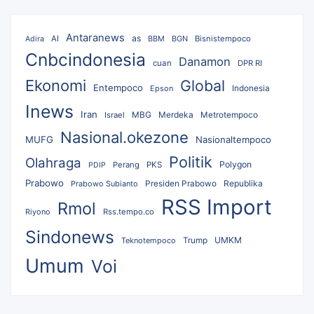
Antaranews
as
AI
BBM
BGN
Bisnistempoco
Adira
Cnbcindonesia
Danamon
cuan
DPR RI
Ekonomi
Global
Entempoco
Epson
Indonesia
Inews
Iran
MBG
Merdeka
Israel
Metrotempoco
Nasional.okezone
MUFG
Nasionaltempoco
Politik
Olahraga
Polygon
Perang
PKS
PDIP
Prabowo
Republika
Prabowo Subianto
Presiden Prabowo
RSS Import
Rmol
Riyono
Rss.tempo.co
Sindonews
UMKM
Teknotempoco
Trump
Umum
Voi