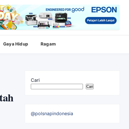
Gaya Hidup
Ragam
Cari
Cari
tah
@polsnapindonesia