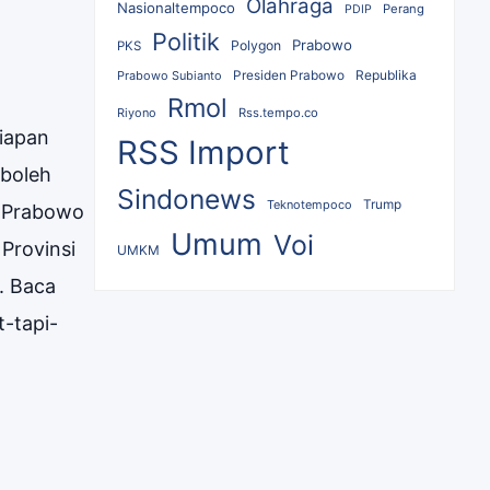
Olahraga
Nasionaltempoco
Perang
PDIP
Politik
Prabowo
Polygon
PKS
Republika
Prabowo Subianto
Presiden Prabowo
Rmol
Riyono
Rss.tempo.co
iapan
RSS Import
 boleh
Sindonews
Teknotempoco
Trump
n Prabowo
Umum
Voi
Provinsi
UMKM
. Baca
t-tapi-