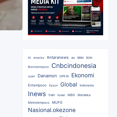
Antaranews
as
AI
BBM
BGN
Amerika
Cnbcindonesia
Bisnistempoco
Ekonomi
Danamon
cuan
DPR RI
Global
Entempoco
Epson
Indonesia
Inews
Iran
MBG
Merdeka
Israel
MUFG
Metrotempoco
Nasional.okezone