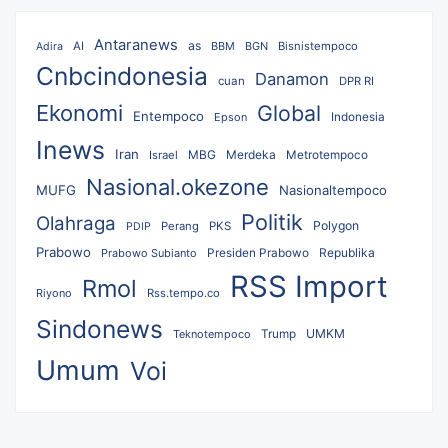
Antaranews
as
AI
BBM
BGN
Bisnistempoco
Adira
Cnbcindonesia
Danamon
cuan
DPR RI
Ekonomi
Global
Entempoco
Epson
Indonesia
Inews
Iran
MBG
Merdeka
Israel
Metrotempoco
Nasional.okezone
MUFG
Nasionaltempoco
Politik
Olahraga
Polygon
Perang
PKS
PDIP
Prabowo
Republika
Prabowo Subianto
Presiden Prabowo
RSS Import
Rmol
Riyono
Rss.tempo.co
Sindonews
UMKM
Teknotempoco
Trump
Umum
Voi