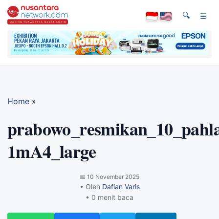
🔍
☰
Home
»
prabowo_resmikan_10_pahla
1mA4_large
📅
10 November 2025
• Oleh
Dafian Varis
• 0 menit baca