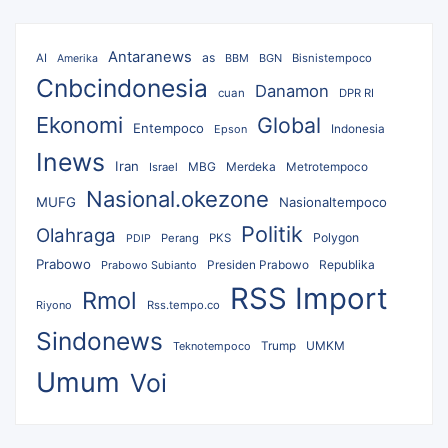
Antaranews
as
AI
BBM
BGN
Bisnistempoco
Amerika
Cnbcindonesia
Danamon
cuan
DPR RI
Ekonomi
Global
Entempoco
Epson
Indonesia
Inews
Iran
MBG
Merdeka
Israel
Metrotempoco
Nasional.okezone
MUFG
Nasionaltempoco
Politik
Olahraga
Polygon
Perang
PKS
PDIP
Prabowo
Republika
Prabowo Subianto
Presiden Prabowo
RSS Import
Rmol
Riyono
Rss.tempo.co
Sindonews
UMKM
Teknotempoco
Trump
Umum
Voi