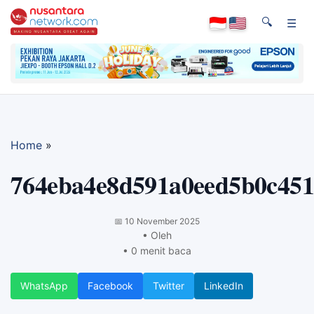
🔍
☰
Home
»
764eba4e8d591a0eed5b0c451
📅
10 November 2025
• Oleh
• 0 menit baca
WhatsApp
Facebook
Twitter
LinkedIn