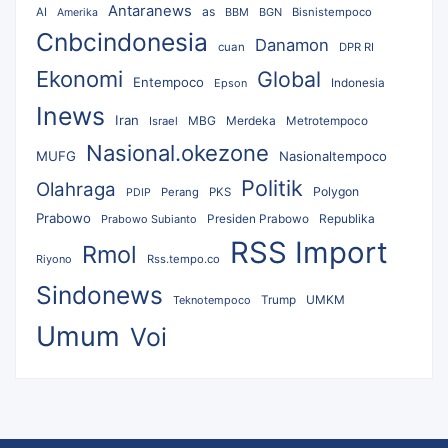
Antaranews
as
AI
BBM
BGN
Bisnistempoco
Amerika
Cnbcindonesia
Danamon
cuan
DPR RI
Ekonomi
Global
Entempoco
Epson
Indonesia
Inews
Iran
MBG
Merdeka
Israel
Metrotempoco
Nasional.okezone
MUFG
Nasionaltempoco
Politik
Olahraga
Polygon
Perang
PKS
PDIP
Prabowo
Republika
Prabowo Subianto
Presiden Prabowo
RSS Import
Rmol
Riyono
Rss.tempo.co
Sindonews
UMKM
Teknotempoco
Trump
Umum
Voi