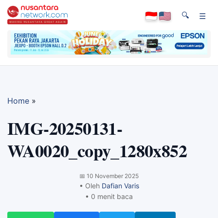
🔍
☰
Home
»
IMG-20250131-
WA0020_copy_1280x852
📅
10 November 2025
• Oleh
Dafian Varis
• 0 menit baca