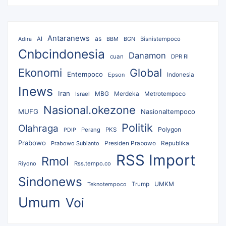
Antaranews
as
AI
BBM
BGN
Bisnistempoco
Adira
Cnbcindonesia
Danamon
cuan
DPR RI
Ekonomi
Global
Entempoco
Epson
Indonesia
Inews
Iran
MBG
Merdeka
Israel
Metrotempoco
Nasional.okezone
MUFG
Nasionaltempoco
Politik
Olahraga
Polygon
Perang
PKS
PDIP
Prabowo
Republika
Prabowo Subianto
Presiden Prabowo
RSS Import
Rmol
Riyono
Rss.tempo.co
Sindonews
UMKM
Teknotempoco
Trump
Umum
Voi