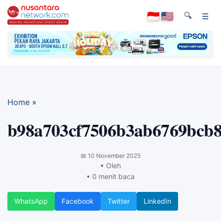
🔍
☰
Home
»
b98a703cf7506b3ab6769bcb
📅
10 November 2025
• Oleh
• 0 menit baca
WhatsApp
Facebook
Twitter
LinkedIn