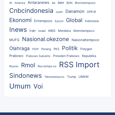
Antaranews
as
AI
BBM
BGN
Bisnistempoco
Amerika
Cnbcindonesia
Danamon
cuan
DPR RI
Ekonomi
Global
Entempoco
Epson
Indonesia
Inews
Iran
MBG
Merdeka
Israel
Metrotempoco
Nasional.okezone
MUFG
Nasionaltempoco
Politik
Olahraga
Polygon
Perang
PKS
PDIP
Prabowo
Republika
Prabowo Subianto
Presiden Prabowo
RSS Import
Rmol
Riyono
Rss.tempo.co
Sindonews
UMKM
Teknotempoco
Trump
Umum
Voi