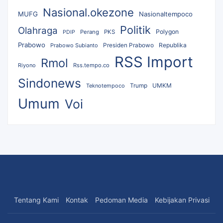
Nasional.okezone
MUFG
Nasionaltempoco
Politik
Olahraga
Polygon
Perang
PKS
PDIP
Prabowo
Republika
Prabowo Subianto
Presiden Prabowo
RSS Import
Rmol
Riyono
Rss.tempo.co
Sindonews
UMKM
Teknotempoco
Trump
Umum
Voi
Tentang Kami
Kontak
Pedoman Media
Kebijakan Privasi