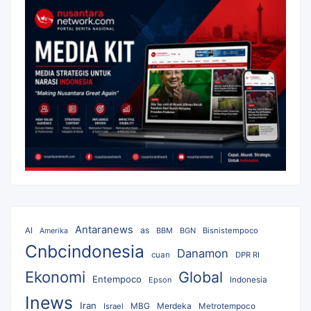
Antaranews
as
AI
BBM
BGN
Bisnistempoco
Amerika
Cnbcindonesia
Danamon
cuan
DPR RI
Ekonomi
Global
Entempoco
Epson
Indonesia
Inews
Iran
MBG
Merdeka
Israel
Metrotempoco