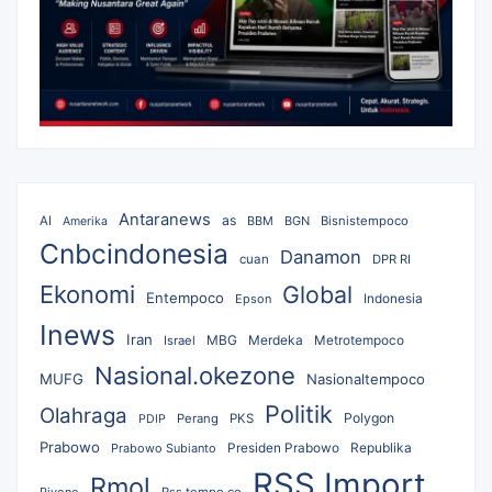
Antaranews
as
AI
BBM
BGN
Bisnistempoco
Amerika
Cnbcindonesia
Danamon
cuan
DPR RI
Ekonomi
Global
Entempoco
Epson
Indonesia
Inews
Iran
MBG
Merdeka
Israel
Metrotempoco
Nasional.okezone
MUFG
Nasionaltempoco
Politik
Olahraga
Polygon
Perang
PKS
PDIP
Prabowo
Republika
Prabowo Subianto
Presiden Prabowo
RSS Import
Rmol