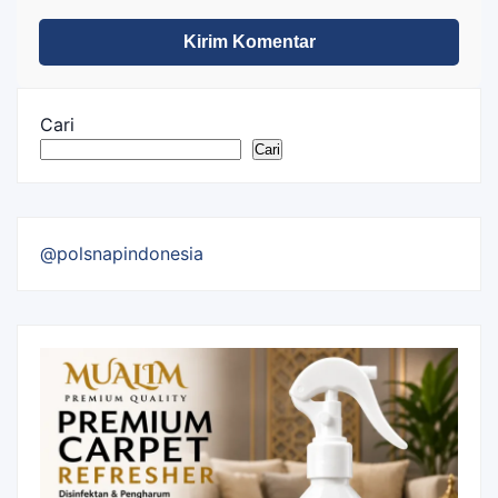
Cari
Cari
@polsnapindonesia