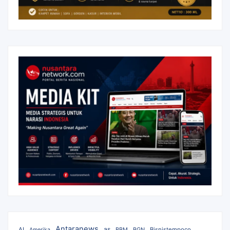
Antaranews
as
AI
BBM
BGN
Bisnistempoco
Amerika