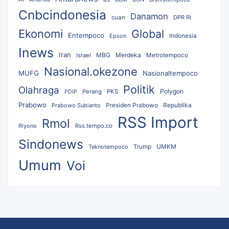
Cnbcindonesia
Danamon
cuan
DPR RI
Ekonomi
Global
Entempoco
Epson
Indonesia
Inews
Iran
MBG
Merdeka
Israel
Metrotempoco
Nasional.okezone
MUFG
Nasionaltempoco
Politik
Olahraga
Polygon
Perang
PKS
PDIP
Prabowo
Republika
Prabowo Subianto
Presiden Prabowo
RSS Import
Rmol
Riyono
Rss.tempo.co
Sindonews
UMKM
Teknotempoco
Trump
Umum
Voi