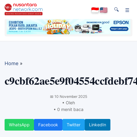
🔍
☰
Home
»
c9cbf62ae5e9f04554ccfdebf7
📅
10 November 2025
• Oleh
• 0 menit baca
WhatsApp
Facebook
Twitter
LinkedIn