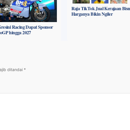
Raja TikTok Jual Kerajaan Bisni
Harganya Bikin Ngiler
resini Racing Dapat Sponsor
toGP hingga 2027
jib ditandai
*