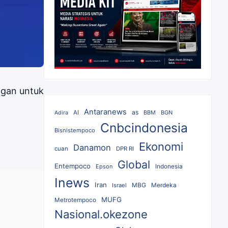
ngan untuk
Antaranews
as
AI
BBM
BGN
Adira
Cnbcindonesia
Bisnistempoco
Ekonomi
Danamon
cuan
DPR RI
Global
Entempoco
Epson
Indonesia
Inews
Iran
MBG
Merdeka
Israel
MUFG
Metrotempoco
Nasional.okezone