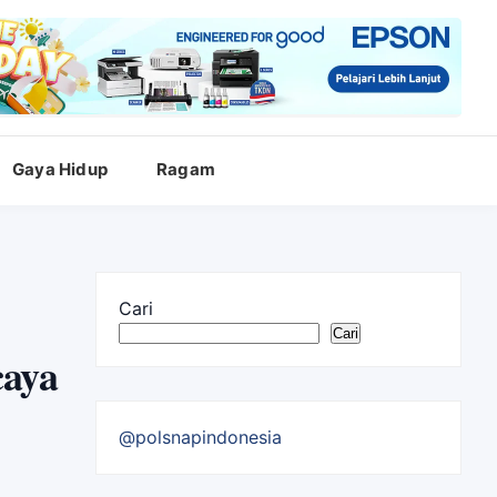
Gaya Hidup
Ragam
Cari
Cari
caya
@polsnapindonesia