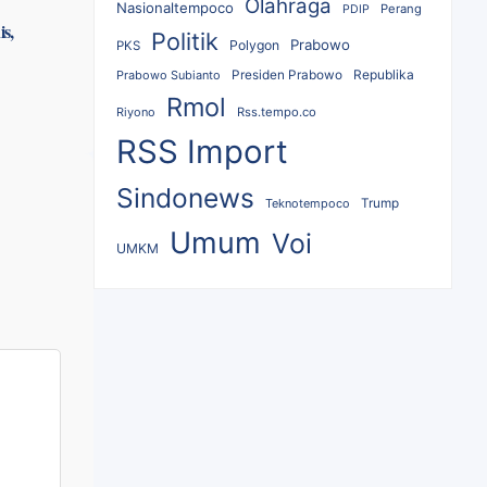
Olahraga
Nasionaltempoco
Perang
PDIP
s,
Politik
Prabowo
Polygon
PKS
Republika
Prabowo Subianto
Presiden Prabowo
Rmol
Riyono
Rss.tempo.co
RSS Import
Sindonews
Teknotempoco
Trump
Umum
Voi
UMKM