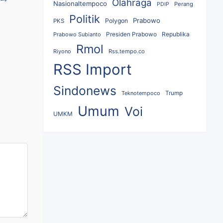
Olahraga
Nasionaltempoco
Perang
PDIP
Politik
Prabowo
Polygon
PKS
Republika
Prabowo Subianto
Presiden Prabowo
Rmol
Riyono
Rss.tempo.co
RSS Import
Sindonews
Teknotempoco
Trump
Umum
Voi
UMKM