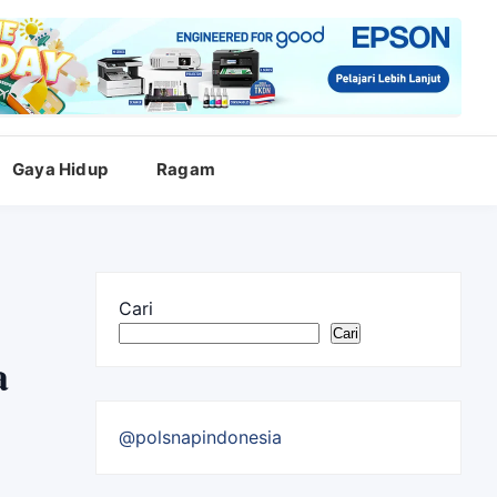
Gaya Hidup
Ragam
Cari
Cari
a
@polsnapindonesia