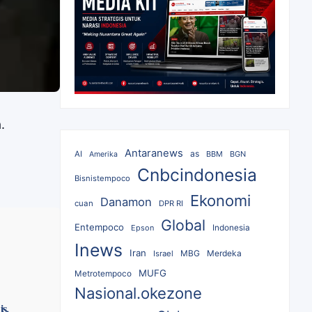
.
Antaranews
as
AI
BBM
BGN
Amerika
Cnbcindonesia
Bisnistempoco
Ekonomi
Danamon
cuan
DPR RI
Global
Entempoco
Epson
Indonesia
Inews
Iran
MBG
Merdeka
Israel
MUFG
Metrotempoco
Nasional.okezone
s,