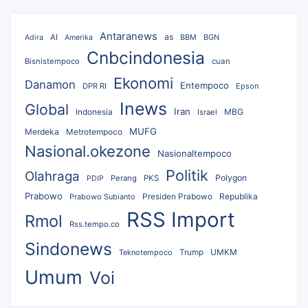
Antaranews
as
AI
BBM
BGN
Adira
Amerika
Cnbcindonesia
Bisnistempoco
cuan
Ekonomi
Danamon
Entempoco
DPR RI
Epson
Inews
Global
Iran
MBG
Indonesia
Israel
MUFG
Merdeka
Metrotempoco
Nasional.okezone
Nasionaltempoco
Politik
Olahraga
Polygon
Perang
PKS
PDIP
Prabowo
Republika
Prabowo Subianto
Presiden Prabowo
RSS Import
Rmol
Rss.tempo.co
Sindonews
UMKM
Teknotempoco
Trump
Umum
Voi