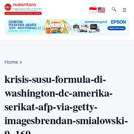
🔍
☰
Home
»
krisis-susu-formula-di-
washington-dc-amerika-
serikat-afp-via-getty-
imagesbrendan-smialowski-
9_169