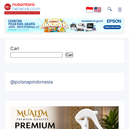
🔍
☰
Cari
Cari
@polsnapindonesia