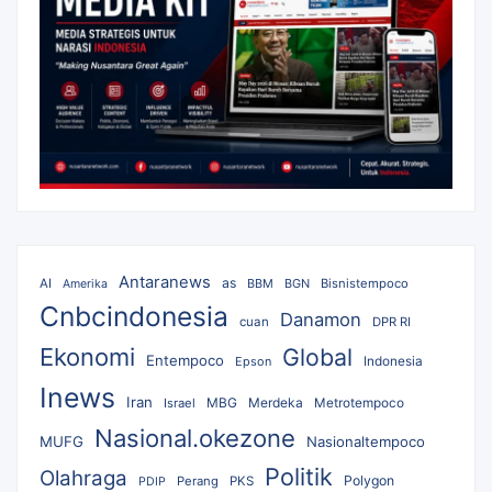
Antaranews
as
AI
BBM
BGN
Bisnistempoco
Amerika
Cnbcindonesia
Danamon
cuan
DPR RI
Ekonomi
Global
Entempoco
Epson
Indonesia
Inews
Iran
MBG
Merdeka
Israel
Metrotempoco
Nasional.okezone
MUFG
Nasionaltempoco
Politik
Olahraga
Polygon
Perang
PKS
PDIP