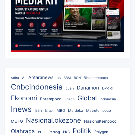
Antaranews
as
AI
BBM
BGN
Bisnistempoco
Adira
Cnbcindonesia
Danamon
cuan
DPR RI
Ekonomi
Global
Entempoco
Epson
Indonesia
Inews
Iran
MBG
Merdeka
Israel
Metrotempoco
Nasional.okezone
MUFG
Nasionaltempoco
Politik
Olahraga
Polygon
Perang
PKS
PDIP