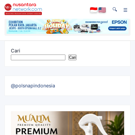
🔍
☰
Cari
Cari
@polsnapindonesia