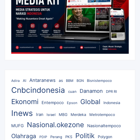
Antaranews
as
AI
BBM
BGN
Bisnistempoco
Adira
Cnbcindonesia
Danamon
cuan
DPR RI
Ekonomi
Global
Entempoco
Epson
Indonesia
Inews
Iran
MBG
Merdeka
Israel
Metrotempoco
Nasional.okezone
MUFG
Nasionaltempoco
Politik
Olahraga
Polygon
Perang
PKS
PDIP