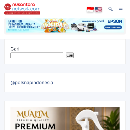
🔍
☰
Cari
Cari
@polsnapindonesia