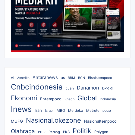
Antaranews
as
AI
BBM
BGN
Bisnistempoco
Amerika
Cnbcindonesia
Danamon
cuan
DPR RI
Ekonomi
Global
Entempoco
Epson
Indonesia
Inews
Iran
MBG
Merdeka
Israel
Metrotempoco
Nasional.okezone
MUFG
Nasionaltempoco
Politik
Olahraga
Polygon
Perang
PKS
PDIP