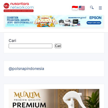
🔍
☰
Cari
Cari
@polsnapindonesia