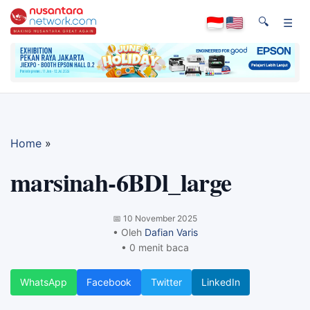
🔍
☰
Home
»
marsinah-6BDl_large
📅
10 November 2025
• Oleh
Dafian Varis
• 0 menit baca
WhatsApp
Facebook
Twitter
LinkedIn