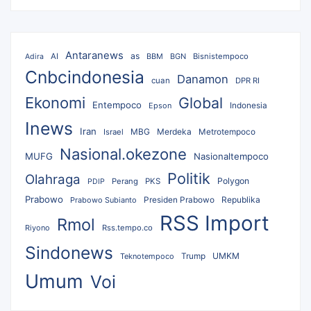
Antaranews
as
AI
BBM
BGN
Bisnistempoco
Adira
Cnbcindonesia
Danamon
cuan
DPR RI
Ekonomi
Global
Entempoco
Epson
Indonesia
Inews
Iran
MBG
Merdeka
Israel
Metrotempoco
Nasional.okezone
MUFG
Nasionaltempoco
Politik
Olahraga
Polygon
Perang
PKS
PDIP
Prabowo
Republika
Prabowo Subianto
Presiden Prabowo
RSS Import
Rmol
Riyono
Rss.tempo.co
Sindonews
UMKM
Teknotempoco
Trump
Umum
Voi