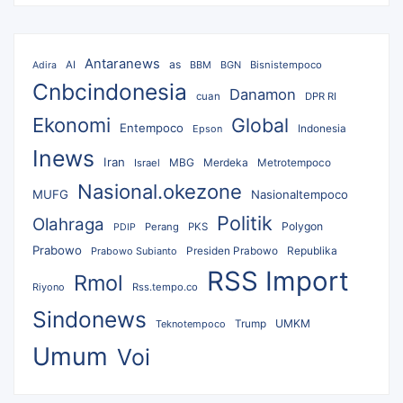
Antaranews
as
AI
BBM
BGN
Bisnistempoco
Adira
Cnbcindonesia
Danamon
cuan
DPR RI
Ekonomi
Global
Entempoco
Epson
Indonesia
Inews
Iran
MBG
Merdeka
Israel
Metrotempoco
Nasional.okezone
MUFG
Nasionaltempoco
Politik
Olahraga
Polygon
Perang
PKS
PDIP
Prabowo
Republika
Prabowo Subianto
Presiden Prabowo
RSS Import
Rmol
Riyono
Rss.tempo.co
Sindonews
UMKM
Teknotempoco
Trump
Umum
Voi