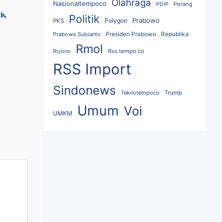
Olahraga
Nasionaltempoco
Perang
PDIP
s,
Politik
Prabowo
Polygon
PKS
Republika
Prabowo Subianto
Presiden Prabowo
Rmol
Riyono
Rss.tempo.co
RSS Import
Sindonews
Teknotempoco
Trump
Umum
Voi
UMKM