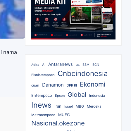
li nama
Antaranews
as
AI
BBM
BGN
Adira
Cnbcindonesia
Bisnistempoco
Ekonomi
Danamon
cuan
DPR RI
Global
Entempoco
Epson
Indonesia
Inews
Iran
MBG
Merdeka
Israel
MUFG
Metrotempoco
Nasional.okezone