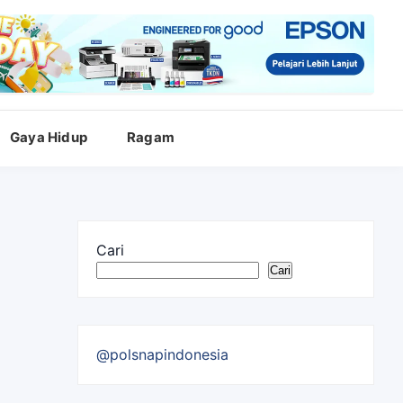
Gaya Hidup
Ragam
Cari
Cari
@polsnapindonesia