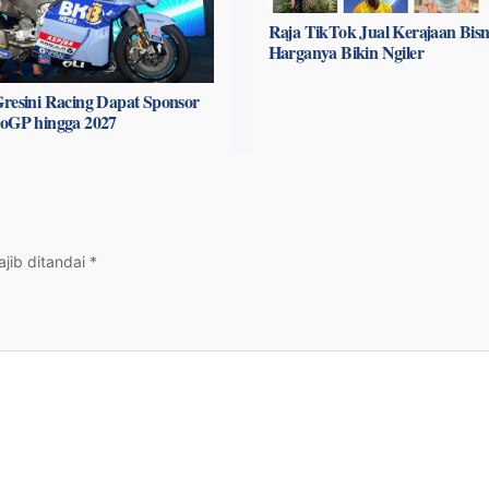
Raja TikTok Jual Kerajaan Bisni
Harganya Bikin Ngiler
resini Racing Dapat Sponsor
toGP hingga 2027
jib ditandai
*