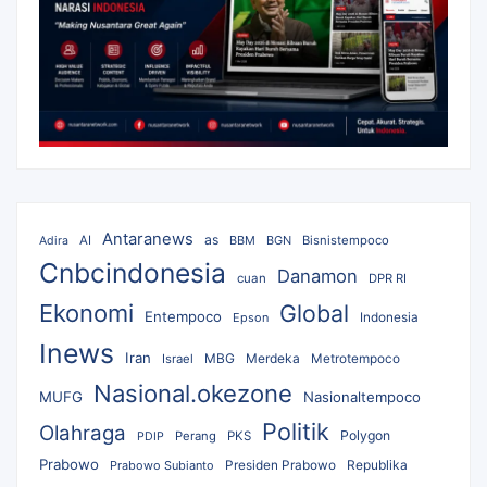
Antaranews
as
AI
BBM
BGN
Bisnistempoco
Adira
Cnbcindonesia
Danamon
cuan
DPR RI
Ekonomi
Global
Entempoco
Epson
Indonesia
Inews
Iran
MBG
Merdeka
Israel
Metrotempoco
Nasional.okezone
MUFG
Nasionaltempoco
Politik
Olahraga
Polygon
Perang
PKS
PDIP
Prabowo
Republika
Prabowo Subianto
Presiden Prabowo