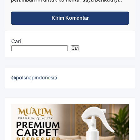
Cari
Cari
@polsnapindonesia