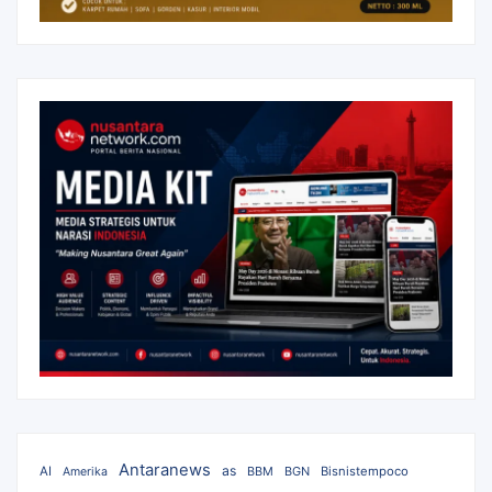
Antaranews
as
AI
BBM
BGN
Bisnistempoco
Amerika