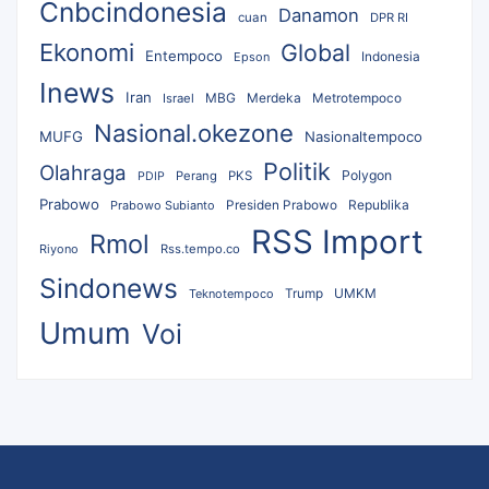
Cnbcindonesia
Danamon
cuan
DPR RI
Ekonomi
Global
Entempoco
Epson
Indonesia
Inews
Iran
MBG
Merdeka
Israel
Metrotempoco
Nasional.okezone
MUFG
Nasionaltempoco
Politik
Olahraga
Polygon
Perang
PKS
PDIP
Prabowo
Republika
Prabowo Subianto
Presiden Prabowo
RSS Import
Rmol
Riyono
Rss.tempo.co
Sindonews
UMKM
Teknotempoco
Trump
Umum
Voi