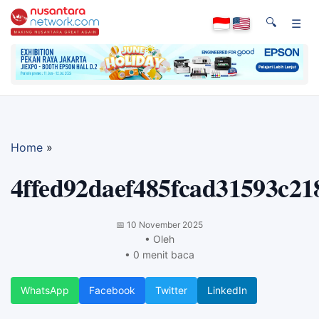
🔍
☰
Home
»
4ffed92daef485fcad31593c21
📅
10 November 2025
• Oleh
• 0 menit baca
WhatsApp
Facebook
Twitter
LinkedIn