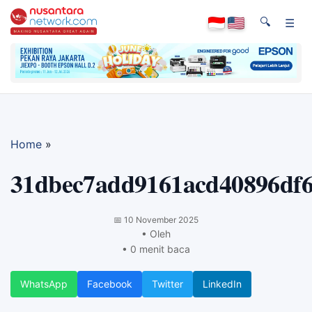
🔍
☰
Home
»
31dbec7add9161acd40896df6
📅
10 November 2025
• Oleh
• 0 menit baca
WhatsApp
Facebook
Twitter
LinkedIn