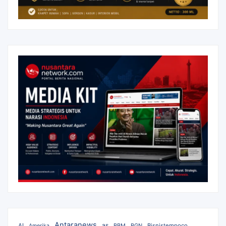
Antaranews
as
AI
BBM
BGN
Bisnistempoco
Amerika