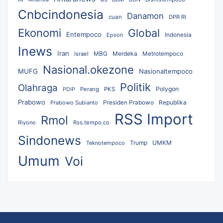
Cnbcindonesia
Danamon
cuan
DPR RI
Ekonomi
Global
Entempoco
Epson
Indonesia
Inews
Iran
MBG
Merdeka
Israel
Metrotempoco
Nasional.okezone
MUFG
Nasionaltempoco
Politik
Olahraga
Polygon
Perang
PKS
PDIP
Prabowo
Republika
Prabowo Subianto
Presiden Prabowo
RSS Import
Rmol
Riyono
Rss.tempo.co
Sindonews
UMKM
Teknotempoco
Trump
Umum
Voi