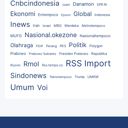
Cnbcindonesia
Danamon
cuan
DPR RI
Ekonomi
Global
Entempoco
Epson
Indonesia
Inews
Iran
MBG
Merdeka
Israel
Metrotempoco
Nasional.okezone
MUFG
Nasionaltempoco
Politik
Olahraga
Polygon
Perang
PKS
PDIP
Prabowo
Republika
Prabowo Subianto
Presiden Prabowo
RSS Import
Rmol
Riyono
Rss.tempo.co
Sindonews
UMKM
Teknotempoco
Trump
Umum
Voi