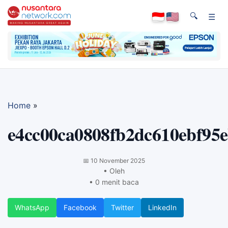
🔍
☰
Home
»
e4cc00ca0808fb2dc610ebf95
📅
10 November 2025
• Oleh
• 0 menit baca
WhatsApp
Facebook
Twitter
LinkedIn