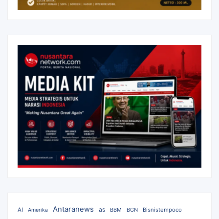
Antaranews
as
AI
BBM
BGN
Bisnistempoco
Amerika