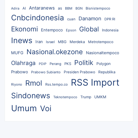
Antaranews
as
AI
BBM
BGN
Bisnistempoco
Adira
Cnbcindonesia
Danamon
cuan
DPR RI
Ekonomi
Global
Entempoco
Epson
Indonesia
Inews
Iran
MBG
Merdeka
Israel
Metrotempoco
Nasional.okezone
MUFG
Nasionaltempoco
Politik
Olahraga
Polygon
Perang
PKS
PDIP
Prabowo
Republika
Prabowo Subianto
Presiden Prabowo
RSS Import
Rmol
Riyono
Rss.tempo.co
Sindonews
UMKM
Teknotempoco
Trump
Umum
Voi