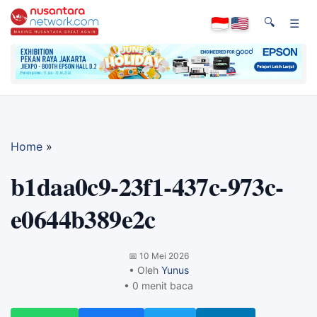
🔍
☰
Home
»
b1daa0c9-23f1-437c-973c-
e0644b389e2c
📅
10 Mei 2026
• Oleh
Yunus
• 0 menit baca