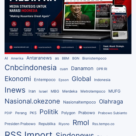
Antaranews
as
AI
BBM
BGN
Bisnistempoco
Amerika
Cnbcindonesia
Danamon
cuan
DPR RI
Ekonomi
Global
Entempoco
Epson
Indonesia
Inews
Iran
MUFG
MBG
Merdeka
Israel
Metrotempoco
Nasional.okezone
Olahraga
Nasionaltempoco
Politik
Prabowo
Polygon
Perang
PKS
Prabowo Subianto
PDIP
Rmol
Republika
Presiden Prabowo
Riyono
Rss.tempo.co
RSS Import
Sindonews