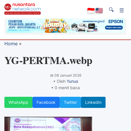
🔍
☰
Home
»
YG-PERTMA.webp
📅
08 Januari 2026
• Oleh
Yunus
• 0 menit baca
WhatsApp
Facebook
Twitter
LinkedIn