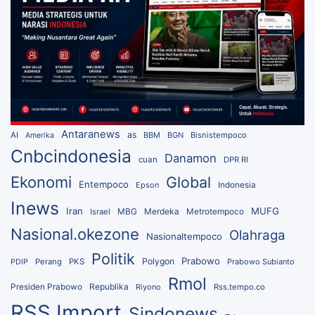
Antaranews
as
AI
BBM
BGN
Bisnistempoco
Amerika
Cnbcindonesia
Danamon
cuan
DPR RI
Ekonomi
Global
Entempoco
Epson
Indonesia
Inews
Iran
MUFG
MBG
Merdeka
Israel
Metrotempoco
Nasional.okezone
Olahraga
Nasionaltempoco
Politik
Prabowo
Polygon
Perang
PKS
Prabowo Subianto
PDIP
Rmol
Republika
Presiden Prabowo
Riyono
Rss.tempo.co
RSS Import
Sindonews