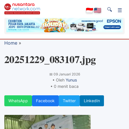
🔍
☰
Home
»
20251229_083107.jpg
📅
09 Januari 2026
• Oleh
Yunus
• 0 menit baca
WhatsApp
Facebook
Twitter
LinkedIn