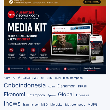
Antaranews
as
AI
BBM
BGN
Bisnistempoco
Adira
Cnbcindonesia
Danamon
cuan
DPR RI
Ekonomi
Global
Entempoco
Epson
Indonesia
Inews
Iran
MUFG
MBG
Merdeka
Israel
Metrotempoco