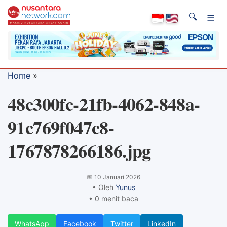
🔍
☰
Home
»
48c300fc-21fb-4062-848a-
91c769f047c8-
1767878266186.jpg
📅
10 Januari 2026
• Oleh
Yunus
• 0 menit baca
WhatsApp
Facebook
Twitter
LinkedIn