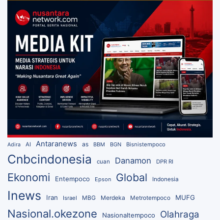
Antaranews
as
AI
BBM
BGN
Bisnistempoco
Adira
Cnbcindonesia
Danamon
cuan
DPR RI
Ekonomi
Global
Entempoco
Epson
Indonesia
Inews
Iran
MUFG
MBG
Merdeka
Israel
Metrotempoco
Nasional.okezone
Olahraga
Nasionaltempoco