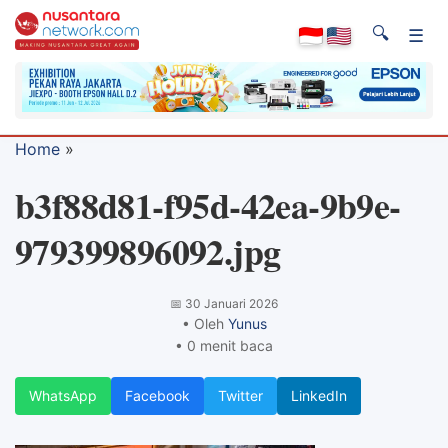
🔍
☰
Home
»
b3f88d81-f95d-42ea-9b9e-
979399896092.jpg
📅
30 Januari 2026
• Oleh
Yunus
• 0 menit baca
WhatsApp
Facebook
Twitter
LinkedIn