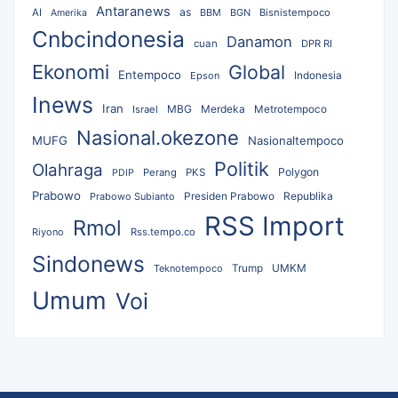
Antaranews
as
AI
BBM
BGN
Bisnistempoco
Amerika
Cnbcindonesia
Danamon
cuan
DPR RI
Ekonomi
Global
Entempoco
Epson
Indonesia
Inews
Iran
MBG
Merdeka
Israel
Metrotempoco
Nasional.okezone
MUFG
Nasionaltempoco
Politik
Olahraga
Polygon
Perang
PKS
PDIP
Prabowo
Republika
Prabowo Subianto
Presiden Prabowo
RSS Import
Rmol
Riyono
Rss.tempo.co
Sindonews
UMKM
Teknotempoco
Trump
Umum
Voi