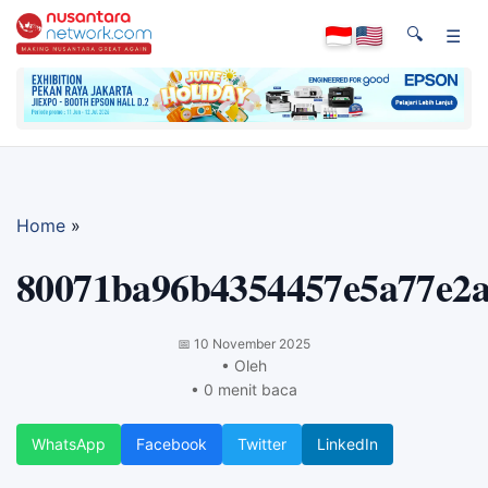
🔍
☰
Home
»
80071ba96b4354457e5a77e2
📅
10 November 2025
• Oleh
• 0 menit baca
WhatsApp
Facebook
Twitter
LinkedIn