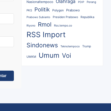
Olahraga
Nasionaltempoco
Perang
PDIP
Politik
Prabowo
Polygon
PKS
Republika
Prabowo Subianto
Presiden Prabowo
Rmol
Riyono
Rss.tempo.co
RSS Import
Sindonews
Teknotempoco
Trump
Umum
Voi
UMKM