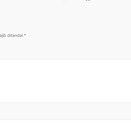
jib ditandai
*