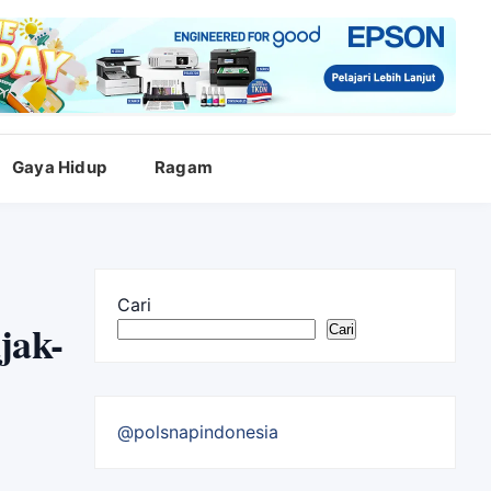
Gaya Hidup
Ragam
Cari
jak-
Cari
@polsnapindonesia