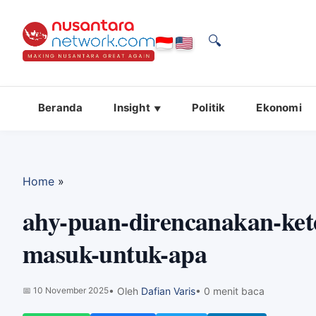
🔍
Beranda
Insight
Politik
Ekonomi
Home
»
ahy-puan-direncanakan-ket
masuk-untuk-apa
📅
10 November 2025
• Oleh
Dafian Varis
• 0 menit baca