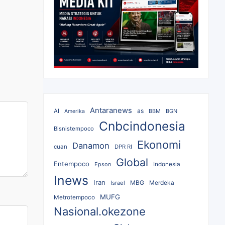
Antaranews
as
AI
BBM
BGN
Amerika
Cnbcindonesia
Bisnistempoco
Ekonomi
Danamon
cuan
DPR RI
Global
Entempoco
Epson
Indonesia
Inews
Iran
MBG
Merdeka
Israel
MUFG
Metrotempoco
Nasional.okezone