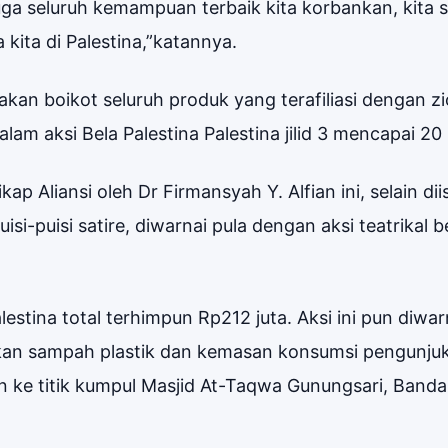
uga seluruh kemampuan terbaik kita korbankan, kita s
ita di Palestina,”katannya.
 boikot seluruh produk yang terafiliasi dengan zio
m aksi Bela Palestina Palestina jilid 3 mencapai 20
p Aliansi oleh Dr Firmansyah Y. Alfian ini, selain diis
si-puisi satire, diwarnai pula dengan aksi teatrikal 
stina total terhimpun Rp212 juta. Aksi ini pun diwar
hkan sampah plastik dan kemasan konsumsi pengunjuk
ke titik kumpul Masjid At-Taqwa Gunungsari, Band