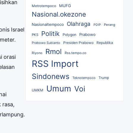
isihkan
MUFG
Metrotempoco
Nasional.okezone
Olahraga
Nasionaltempoco
Perang
PDIP
nis Israel
Politik
Prabowo
Polygon
PKS
 meter.
Republika
Prabowo Subianto
Presiden Prabowo
Rmol
Riyono
Rss.tempo.co
i orasi
RSS Import
belasan
Sindonews
Teknotempoco
Trump
Umum
Voi
UMKM
nai
 rasa,
arlampung.