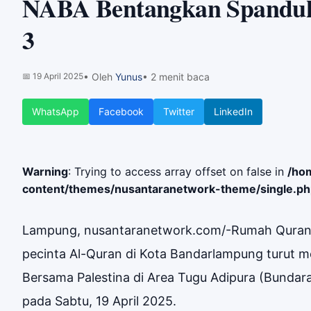
NABA Bentangkan Spanduk T
3
📅
19 April 2025
• Oleh
Yunus
• 2 menit baca
WhatsApp
Facebook
Twitter
LinkedIn
Warning
: Trying to access array offset on false in
/ho
content/themes/nusantaranetwork-theme/single.p
Lampung, nusantaranetwork.com/-Rumah Quran L
pecinta Al-Quran di Kota Bandarlampung turut meng
Bersama Palestina di Area Tugu Adipura (Bundar
pada Sabtu, 19 April 2025.