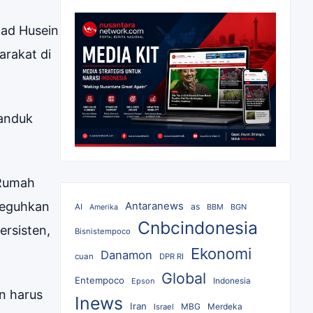
mad Husein
arakat di
panduk
 Rumah
neguhkan
Antaranews
as
AI
BBM
BGN
Amerika
Cnbcindonesia
rsisten,
Bisnistempoco
Ekonomi
Danamon
cuan
DPR RI
Global
Entempoco
Epson
Indonesia
un harus
Inews
Iran
MBG
Merdeka
Israel