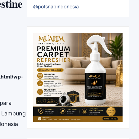
stine
@polsnapindonesia
_html/wp-
para
si Lampung
donesia