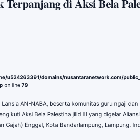
erpanjang di Aksi Bela Pale
me/u524263391/domains/nusantaranetwork.com/public
hp
on line
79
ansia AN-NABA, beserta komunitas guru ngaji dan 
ikuti Aksi Bela Palestina jilid III yang digelar Alian
an Gajah) Enggal, Kota Bandarlampung, Lampung, In