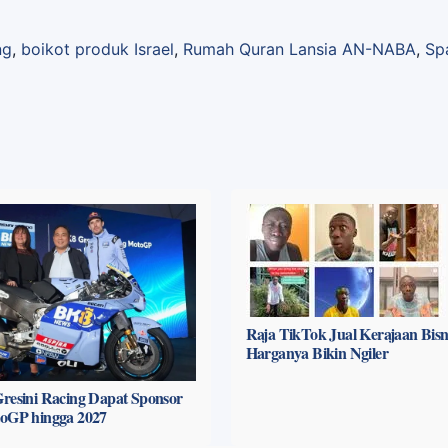
ng
,
boikot produk Israel
,
Rumah Quran Lansia AN-NABA
,
Sp
Raja TikTok Jual Kerajaan Bisni
Harganya Bikin Ngiler
resini Racing Dapat Sponsor
toGP hingga 2027