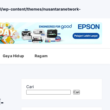
l/wp-content/themes/nusantaranetwork-
Gaya Hidup
Ragam
Cari
Cari
-