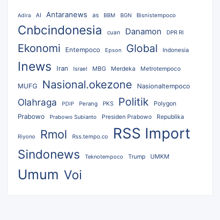
Antaranews
as
AI
BBM
BGN
Bisnistempoco
Adira
Cnbcindonesia
Danamon
cuan
DPR RI
Ekonomi
Global
Entempoco
Epson
Indonesia
Inews
Iran
MBG
Merdeka
Israel
Metrotempoco
Nasional.okezone
MUFG
Nasionaltempoco
Politik
Olahraga
Polygon
Perang
PKS
PDIP
Prabowo
Republika
Prabowo Subianto
Presiden Prabowo
RSS Import
Rmol
Riyono
Rss.tempo.co
Sindonews
UMKM
Teknotempoco
Trump
Umum
Voi