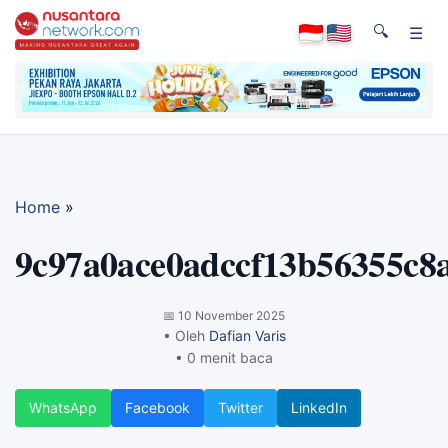
🔍
☰
Home
»
9c97a0ace0adccf13b56355c8
📅
10 November 2025
• Oleh
Dafian Varis
• 0 menit baca
WhatsApp
Facebook
Twitter
LinkedIn