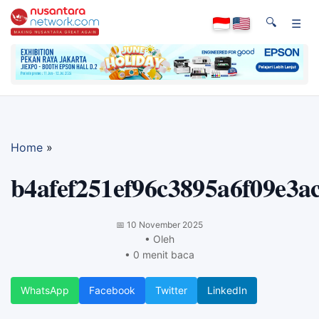
🔍
☰
Home
»
b4afef251ef96c3895a6f09e3a
📅
10 November 2025
• Oleh
• 0 menit baca
WhatsApp
Facebook
Twitter
LinkedIn