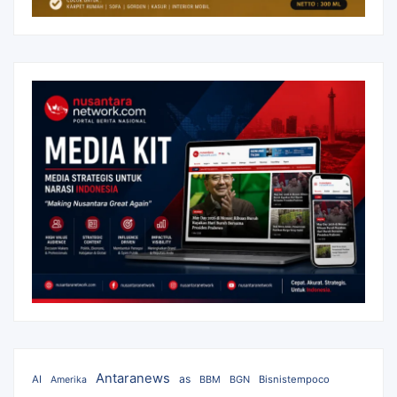
Antaranews
as
AI
BBM
BGN
Bisnistempoco
Amerika