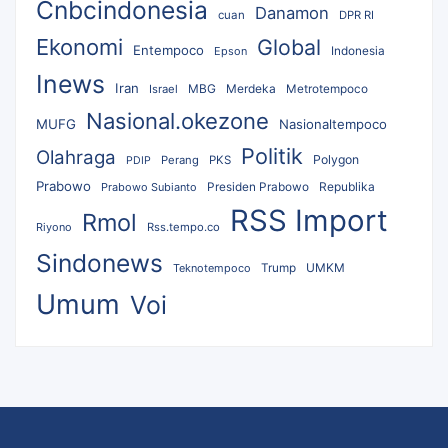
Cnbcindonesia
Danamon
cuan
DPR RI
Ekonomi
Global
Entempoco
Epson
Indonesia
Inews
Iran
MBG
Merdeka
Israel
Metrotempoco
Nasional.okezone
MUFG
Nasionaltempoco
Politik
Olahraga
Polygon
Perang
PKS
PDIP
Prabowo
Republika
Prabowo Subianto
Presiden Prabowo
RSS Import
Rmol
Riyono
Rss.tempo.co
Sindonews
UMKM
Teknotempoco
Trump
Umum
Voi